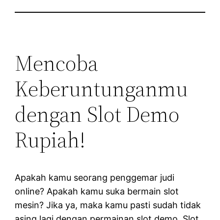
Mencoba
Keberuntunganmu
dengan Slot Demo
Rupiah!
Apakah kamu seorang penggemar judi
online? Apakah kamu suka bermain slot
mesin? Jika ya, maka kamu pasti sudah tidak
asing lagi dengan permainan slot demo. Slot