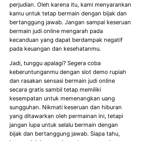
perjudian. Oleh karena itu, kami menyarankan
kamu untuk tetap bermain dengan bijak dan
bertanggung jawab. Jangan sampai keseruan
bermain judi online mengarah pada
kecanduan yang dapat berdampak negatif
pada keuangan dan kesehatanmu.
Jadi, tunggu apalagi? Segera coba
keberuntunganmu dengan slot demo rupiah
dan rasakan sensasi bermain judi online
secara gratis sambil tetap memiliki
kesempatan untuk memenangkan uang
sungguhan. Nikmati keseruan dan hiburan
yang ditawarkan oleh permainan ini, tetapi
jangan lupa untuk selalu bermain dengan
bijak dan bertanggung jawab. Siapa tahu,