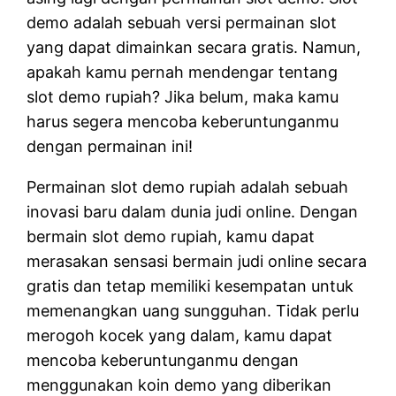
demo adalah sebuah versi permainan slot
yang dapat dimainkan secara gratis. Namun,
apakah kamu pernah mendengar tentang
slot demo rupiah? Jika belum, maka kamu
harus segera mencoba keberuntunganmu
dengan permainan ini!
Permainan slot demo rupiah adalah sebuah
inovasi baru dalam dunia judi online. Dengan
bermain slot demo rupiah, kamu dapat
merasakan sensasi bermain judi online secara
gratis dan tetap memiliki kesempatan untuk
memenangkan uang sungguhan. Tidak perlu
merogoh kocek yang dalam, kamu dapat
mencoba keberuntunganmu dengan
menggunakan koin demo yang diberikan