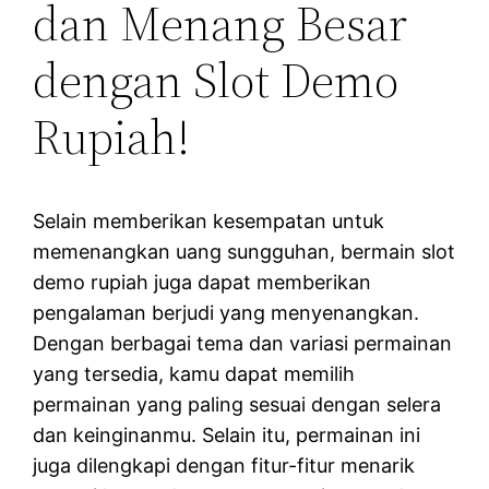
dan Menang Besar
dengan Slot Demo
Rupiah!
Selain memberikan kesempatan untuk
memenangkan uang sungguhan, bermain slot
demo rupiah juga dapat memberikan
pengalaman berjudi yang menyenangkan.
Dengan berbagai tema dan variasi permainan
yang tersedia, kamu dapat memilih
permainan yang paling sesuai dengan selera
dan keinginanmu. Selain itu, permainan ini
juga dilengkapi dengan fitur-fitur menarik